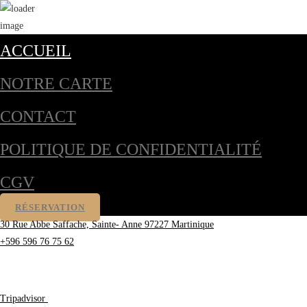
ACCUEIL
NOTRE CARTE
CONTACT
POLITIQUE DE CONFIDENTIALITÉ
CGV
RÉSERVATION
30 Rue Abbe Saffache, Sainte- Anne 97227 Martinique
+596 596 76 75 62
Tripadvisor