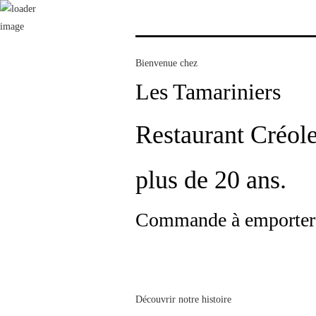
30 Rue Abbe Saffache, Sainte- Anne 97227 Martinique
+596 596 76 75 62
Bienvenue chez
Les Tamariniers
Tripadvisor
Restaurant Créole
Reservation
plus de 20 ans.
Commande à emporter
Découvrir notre histoire