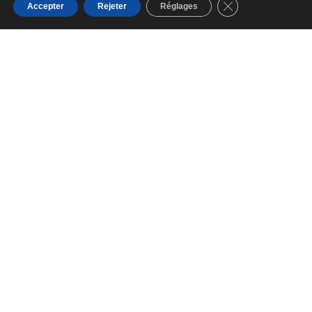
Fermer la bannièr
Accepter
Rejeter
Réglages
RESTAURANT CRÉOLE ET
FRANÇAIS À SAINTE ANNE EN
MARTINIQUE DEPUIS PLUS DE 20
ANS.
COMMANDE À EMPORTER
UNIQUEMENT PAR
TÉLÉPHONE AU +596 596
76 75 62