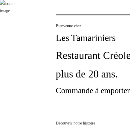
30 Rue Abbe Saffache, Sainte- Anne 97227 Martinique
+596 596 76 75 62
Bienvenue chez
Les Tamariniers
Tripadvisor
Restaurant Créole
Reservation
plus de 20 ans.
Commande à emporter
Découvrir notre histoire