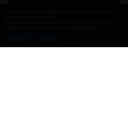
Nous utilisons des cookies pour vous offrir la meilleure
expérience sur notre site.
Vous pouvez en savoir plus sur les cookies que nous
utilisons ou les désactiver dans
les paramètres
.
Fermer la bannièr
Accepter
Rejeter
Réglages