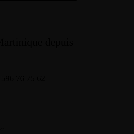
Martinique depuis
Accueil
Notre carte
Contact
596 76 75 62
tion.