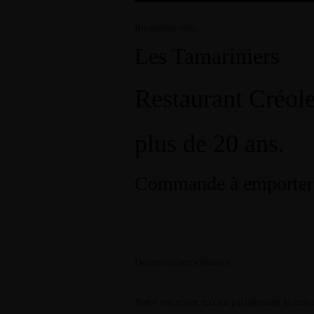
30 Rue Abbe Saffache, Sainte- Anne 97227 Martinique
+596 596 76 75 62
Bienvenue chez
Les Tamariniers
Tripadvisor
Restaurant Créole
plus de 20 ans.
Reservation
Commande à emporter
Découvrir notre histoire
Notre restaurant mixant parfaitement la cuisi