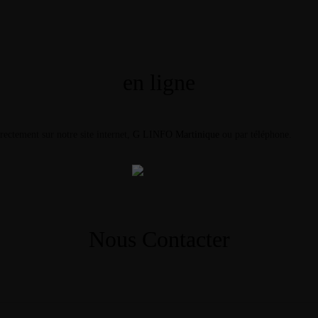
en ligne
ectement sur notre site internet,
G LINFO Martinique
ou par téléphone.
Nous Contacter