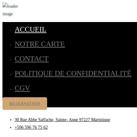
ACCUEIL
NOTRE CARTE
CONTACT
POLITIQUE DE CONFIDENTIALITÉ
CGV
RÉSERVATION
30 Rue Abbe Saffache, Sainte- Anne 97227 Martinique
+596 596 76 75 62