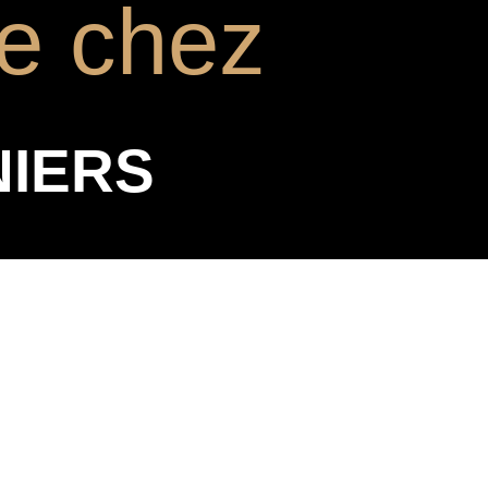
e chez
NIERS