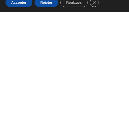
Fermer la bannièr
Accepter
Rejeter
Réglages
RESTAURANT CRÉOLE ET
FRANÇAIS À SAINTE ANNE EN
MARTINIQUE DEPUIS PLUS DE 20
ANS.
COMMANDE À EMPORTER
UNIQUEMENT PAR
TÉLÉPHONE AU +596 596
76 75 62