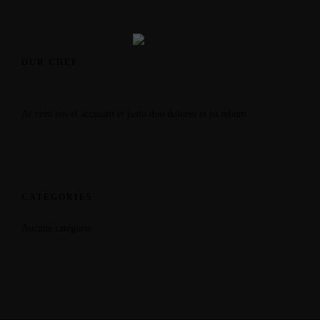
OUR CHEF
At vero eos et accusam et justo duo dolores et ea rebum.
CATEGORIES
Aucune catégorie