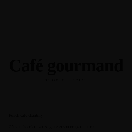
30 Rue Abbe Saffache, Sainte- Anne 97227 Martinique
+596 596 76 75 62
Café gourmand
30 OCTOBRE 2021
Punch café chantilly
Gâteau chocolat avec sa glace et son nougat maison.