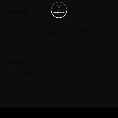
OUR CHEF
At vero eos et accusam et justo duo dolores et ea rebum.
CATEGORIES
Aucune catégorie