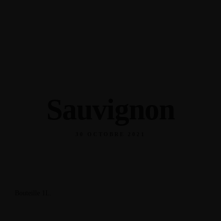
30 Rue Abbe Saffache, Sainte- Anne 97227 Martinique
+596 596 76 75 62
Sauvignon
30 OCTOBRE 2021
Bouteille 1L.